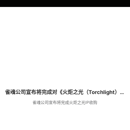
雀魂公司宣布将完成对《火炬之光（Torchlight）》
系列 IP 的收购
雀魂公司宣布将完成火炬之光IP收购