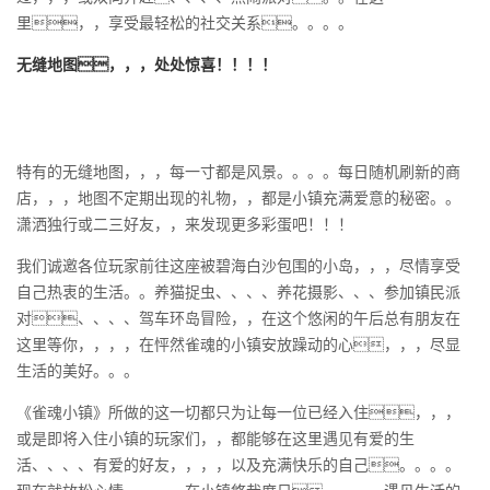
里，，享受最轻松的社交关系。。。。
无缝地图，，，处处惊喜！！！！
特有的无缝地图，，，每一寸都是风景。。。。每日随机刷新的商
店，，，地图不定期出现的礼物，，都是小镇充满爱意的秘密。。
潇洒独⾏或⼆三好友，，来发现更多彩蛋吧！！！
我们诚邀各位玩家前往这座被碧海白沙包围的小岛，，，尽情享受
自己热衷的生活。。养猫捉虫、、、、养花摄影、、、参加镇民派
对、、、、驾车环岛冒险，，在这个悠闲的午后总有朋友在
这里等你，，，，在怦然雀魂的小镇安放躁动的心，，，尽显
生活的美好。。。
《雀魂小镇》所做的这一切都只为让每一位已经入住，，，
或是即将入住小镇的玩家们，，都能够在这里遇见有爱的生
活、、、、有爱的好友，，，，以及充满快乐的自己。。。。