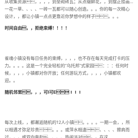
从收集资源，，，，到垒砌砖瓦；从点缀鲜花，，到摆正挂画…
一花一草、、、、一砖一瓦都可以随心创造。。。你的每一次精心
设计，，都让小镇一点点更靠近你梦想中的样子。。。
时间自由，，拒绝束缚！！！！
雀魂小镇没有每日任务的束缚，，，，也不存在每天完成打卡的压
力。。。。这是一个完全轻松的“乌托邦”式家园：：：任何时
候，，，，小镇都对你开放；任何游玩方式，，，，小镇都欢
迎。。
随机邻里，，，可I可E！！！
每次上线，，都邂逅随机的12人小镇。。。。一期一会，，所
以相遇才弥足珍贵。。。或萍水相逢、、、、擦肩而
过，，，或双向奔赴、、、、热闹派对。。在这