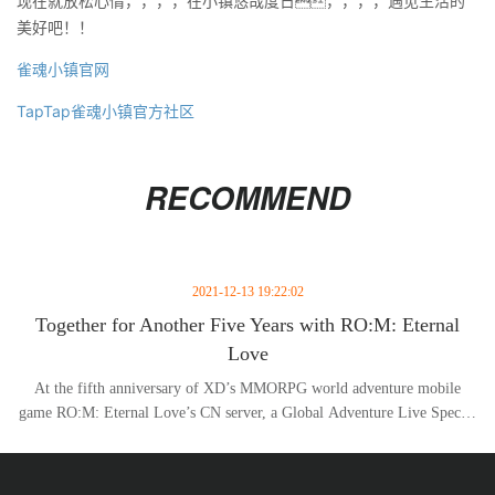
现在就放松心情，，，，在小镇悠哉度日，，，，遇见生活的
美好吧！！
雀魂小镇官网
TapTap雀魂小镇官方社区
RECOMMEND
2021-12-13 19:22:02
Together for Another Five Years with RO:M: Eternal
Love
At the fifth anniversary of XD’s MMORPG world adventure mobile
game RO:M: Eternal Love’s CN server, a Global Adventure Live Special
was hosted on December 11, announcing the upcoming update and a
grand plan for the next five years!